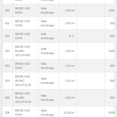
BRISE VUE
Voile
500
4.00 m²
150€
BLEU
d'ombrage
BRISE VUE
Voile
501
0.85 m²
35€
GRIS
d'ombrage
BRISE VUE
Voile
501
N.C.
50€
GRIS
d'ombrage
BRISE VUE
Voile
502
BLANC
1.20 m²
150€
d'ombrage
SOLSTIS92
BRISE VUE
Voile
503
1.20 m²
45€
GRIS
d'ombrage
BRISE VUE
Voile
504
BLANC
1.65 m²
60€
d'ombrage
SOLSTIS 92
BRISE VUE
Voile
505
BLANC
0.80 m²
35€
d'ombrage
SOLSTIS 92
BRISE VUE
Voile
506
15.00 m²
450€
GRIS
d'ombrage