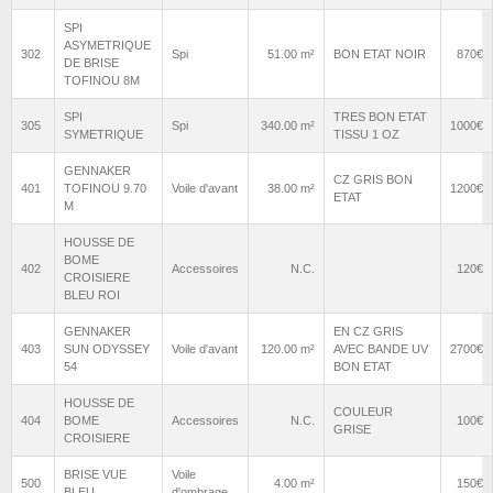
SPI
ASYMETRIQUE
302
Spi
51.00 m²
BON ETAT NOIR
870€
DE BRISE
TOFINOU 8M
SPI
TRES BON ETAT
305
Spi
340.00 m²
1000€
SYMETRIQUE
TISSU 1 OZ
GENNAKER
CZ GRIS BON
401
TOFINOU 9.70
Voile d'avant
38.00 m²
1200€
ETAT
M
HOUSSE DE
BOME
402
Accessoires
N.C.
120€
CROISIERE
BLEU ROI
GENNAKER
EN CZ GRIS
403
SUN ODYSSEY
Voile d'avant
120.00 m²
AVEC BANDE UV
2700€
54
BON ETAT
HOUSSE DE
COULEUR
404
BOME
Accessoires
N.C.
100€
GRISE
CROISIERE
BRISE VUE
Voile
500
4.00 m²
150€
BLEU
d'ombrage