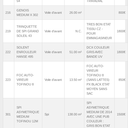
54
TRIRADIAL
GENOIS
216
Voile d'avant
26.00 m²
800€
MEDIUM X 302
TRES BON ETAT
TRINQUETTE
TISSU CZ -
219
DE SPI GRAND
Voile d'avant
N.C.
1800€
POUR
SOLEIL 43
EMMAGASINEUR
SOLENT
DCX COULEUR
222
ENROULEUR
Voile d'avant
51.00 m²
GRIS AVEC
1800€
HANSE 495
BANDE UV
FOC AUTO-
VIREUR
FOC AUTO-
TOFINOU 8
223
VIREUR
Voile d'avant
13.50 m²
(SANS LATTES)
850€
TOFINOU 8
PX BLACK ETAT
MOYEN SANS
SAC
SPI
SPI
ASYMETRIQUE
ASYMETRIQUE
MEDIUM DE 2014
301
Spi
138.00 m²
1500€
MEDIUM
AVEC UNE PUB
TOFINOU 12M
COULEUR :
GRIS BON ETAT