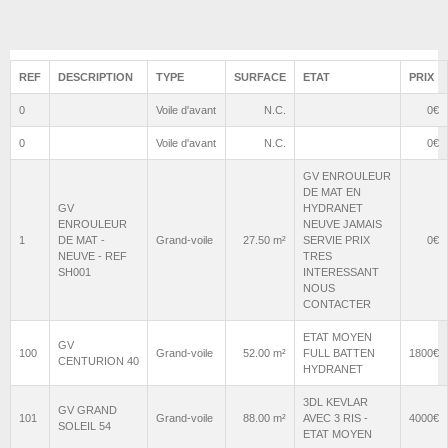
REF
DESCRIPTION
TYPE
SURFACE
ETAT
PRIX
0
Voile d'avant
N.C.
0€
0
Voile d'avant
N.C.
0€
GV ENROULEUR
DE MAT EN
GV
HYDRANET
ENROULEUR
NEUVE JAMAIS
1
DE MAT -
Grand-voile
27.50 m²
SERVIE PRIX
0€
NEUVE - REF
TRES
SH001
INTERESSANT
NOUS
CONTACTER
ETAT MOYEN
GV
100
Grand-voile
52.00 m²
FULL BATTEN
1800€
CENTURION 40
HYDRANET
3DL KEVLAR
GV GRAND
101
Grand-voile
88.00 m²
AVEC 3 RIS -
4000€
SOLEIL 54
ETAT MOYEN