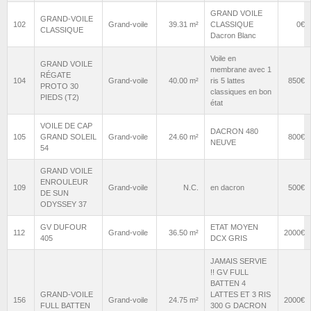
GRAND VOILE
GRAND-VOILE
102
Grand-voile
39.31 m²
CLASSIQUE
0€
CLASSIQUE
Dacron Blanc
Voile en
GRAND VOILE
membrane avec 1
RÉGATE
104
Grand-voile
40.00 m²
ris 5 lattes
850€
PROTO 30
classiques en bon
PIEDS (T2)
état
VOILE DE CAP
DACRON 480
105
GRAND SOLEIL
Grand-voile
24.60 m²
800€
NEUVE
54
GRAND VOILE
ENROULEUR
109
Grand-voile
N.C.
en dacron
500€
DE SUN
ODYSSEY 37
GV DUFOUR
ETAT MOYEN
112
Grand-voile
36.50 m²
2000€
405
DCX GRIS
JAMAIS SERVIE
!! GV FULL
BATTEN 4
GRAND-VOILE
LATTES ET 3 RIS
156
Grand-voile
24.75 m²
2000€
FULL BATTEN
300 G DACRON