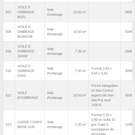
VOILE D
Voile
507
OMBRAGE
16.00 m²
480€
d'ombrage
BLEU
VOILE D
Voile
508
OMBRAGE
16.50 m²
500€
d'ombrage
BLANCHE
VOILE D
Voile
509
OMBRAGE
7.35 m²
280€
d'ombrage
GRISE
VOILE D
Voile
Format 2,65 x
510
OMBRAGE
7.50 m²
300€
d'ombrage
5,64 x 6,62
GRIS
Forme triangulaire
en Sun Control
VOILE
Voile
512
16.00 m²
argent très bon
450€
D\'OMBRAGE
d'ombrage
état Prix neuf
1400 €
Format 2,20 x
0,90 en Soltis 92
GARDE CORPS
Voile
513
2.00 m²
gris Galet 3
110€
BRISE VUE
d'ombrage
exemplaires de
disponible