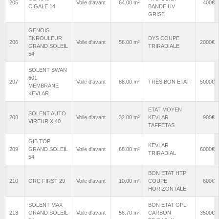
205
Voile d'avant
64.00 m²
400€
CIGALE 14
BANDE UV
GRISE
GENOIS
ENROULEUR
DYS COUPE
206
Voile d'avant
56.00 m²
2000€
GRAND SOLEIL
TRIRADIALE
54
SOLENT SWAN
601
207
Voile d'avant
88.00 m²
TRÈS BON ETAT
5000€
MEMBRANE
KEVLAR
ETAT MOYEN
SOLENT AUTO
208
Voile d'avant
32.00 m²
KEVLAR
900€
VIREUR X 40
TAFFETAS
GIB TOP
KEVLAR
209
GRAND SOLEIL
Voile d'avant
68.00 m²
6000€
TRIRADIAL
54
BON ETAT HTP
210
ORC FIRST 29
Voile d'avant
10.00 m²
COUPE
600€
HORIZONTALE
SOLENT MAX
BON ETAT GPL
213
GRAND SOLEIL
Voile d'avant
58.70 m²
CARBON
3500€