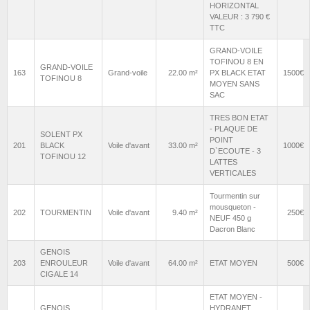
HORIZONTAL
VALEUR : 3 790 €
TTC
GRAND-VOILE
TOFINOU 8 EN
GRAND-VOILE
163
Grand-voile
22.00 m²
PX BLACK ETAT
1500€
TOFINOU 8
MOYEN SANS
SAC
TRES BON ETAT
- PLAQUE DE
SOLENT PX
POINT
201
BLACK
Voile d'avant
33.00 m²
1000€
D`ECOUTE - 3
TOFINOU 12
LATTES
VERTICALES
Tourmentin sur
mousqueton -
202
TOURMENTIN
Voile d'avant
9.40 m²
250€
NEUF 450 g
Dacron Blanc
GENOIS
203
ENROULEUR
Voile d'avant
64.00 m²
ETAT MOYEN
500€
CIGALE 14
ETAT MOYEN -
GENOIS
HYDRANET