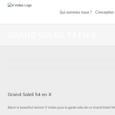
Qui sommes nous ?
Conception 
GRAND SOLEIL 54 EN X
Voir
l'image
Grand Soleil 54 en X
agrandie
Black is beautiful version X Voiles pour la garde robe de ce Grand Soleil 54