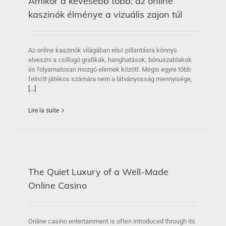
Amikor a kevesebb több: az online
kaszinók élménye a vizuális zajon túl
Az online kaszinók világában első pillantásra könnyű
elveszni a csillogó grafikák, hanghatások, bónuszablakok
és folyamatosan mozgó elemek között. Mégis egyre több
felnőtt játékos számára nem a látványosság mennyisége,
[...]
Lire la suite
The Quiet Luxury of a Well-Made
Online Casino
Online casino entertainment is often introduced through its