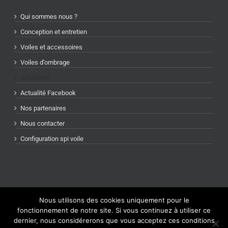
Qui sommes nous ?
Conception et entretien
Voiles et accessoires
Voiles d’ombrage
Actualités
Actualité Facebook
Nos partenaires
Nous contacter
Configuration spi voile
Nous utilisons des cookies uniquement pour le
Copyright X Voiles La Baule | Tous droits réservés |
Mentions légales
|
fonctionnement de notre site. Si vous continuez à utiliser ce
Réalisation et conception PCNET Informatique La Baule
dernier, nous considérerons que vous acceptez ces conditions