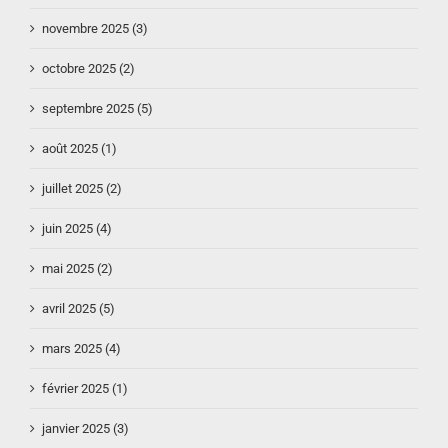
novembre 2025 (3)
octobre 2025 (2)
septembre 2025 (5)
août 2025 (1)
juillet 2025 (2)
juin 2025 (4)
mai 2025 (2)
avril 2025 (5)
mars 2025 (4)
février 2025 (1)
janvier 2025 (3)