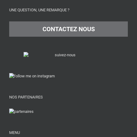
UNE QUESTION, UNE REMARQUE ?
CONTACTEZ NOUS
NOS PARTENAIRES
MENU