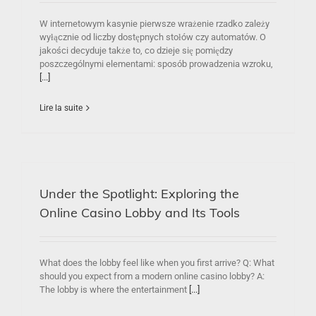
W internetowym kasynie pierwsze wrażenie rzadko zależy
wyłącznie od liczby dostępnych stołów czy automatów. O
jakości decyduje także to, co dzieje się pomiędzy
poszczególnymi elementami: sposób prowadzenia wzroku,
[...]
Lire la suite
Under the Spotlight: Exploring the
Online Casino Lobby and Its Tools
What does the lobby feel like when you first arrive? Q: What
should you expect from a modern online casino lobby? A:
The lobby is where the entertainment
[...]