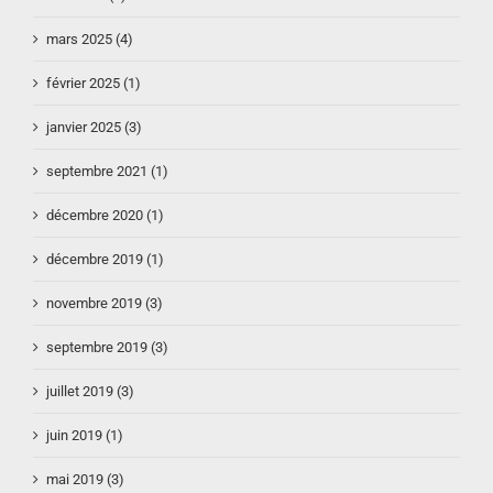
mars 2025 (4)
février 2025 (1)
janvier 2025 (3)
septembre 2021 (1)
décembre 2020 (1)
décembre 2019 (1)
novembre 2019 (3)
septembre 2019 (3)
juillet 2019 (3)
juin 2019 (1)
mai 2019 (3)