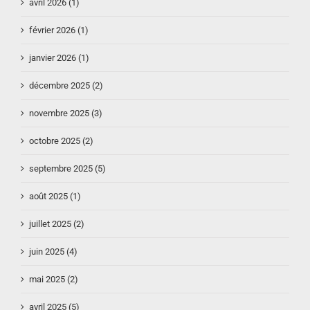
avril 2026 (1)
février 2026 (1)
janvier 2026 (1)
décembre 2025 (2)
novembre 2025 (3)
octobre 2025 (2)
septembre 2025 (5)
août 2025 (1)
juillet 2025 (2)
juin 2025 (4)
mai 2025 (2)
avril 2025 (5)