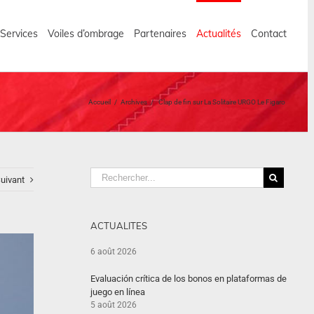
 Services
Voiles d’ombrage
Partenaires
Actualités
Contact
Accueil
/
Archives
/
Clap de fin sur La Solitaire URGO Le Figaro
uivant
ACTUALITES
6 août 2026
Evaluación crítica de los bonos en plataformas de
juego en línea
5 août 2026