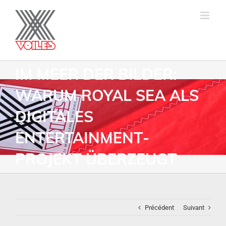
IM MEER DER BILDER:
WARUM ROYAL SEA ALS
DIGITALES
ENTERTAINMENT-
PROJEKT ÜBERZEUGT
Précédent
Suivant