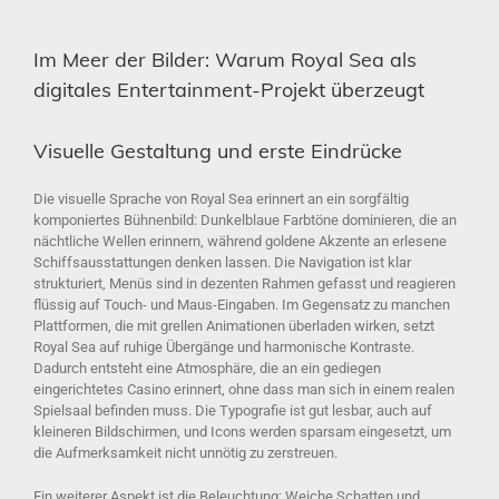
Im Meer der Bilder: Warum Royal Sea als
digitales Entertainment-Projekt überzeugt
Visuelle Gestaltung und erste Eindrücke
Die visuelle Sprache von Royal Sea erinnert an ein sorgfältig
komponiertes Bühnenbild: Dunkelblaue Farbtöne dominieren, die an
nächtliche Wellen erinnern, während goldene Akzente an erlesene
Schiffsausstattungen denken lassen. Die Navigation ist klar
strukturiert, Menüs sind in dezenten Rahmen gefasst und reagieren
flüssig auf Touch- und Maus-Eingaben. Im Gegensatz zu manchen
Plattformen, die mit grellen Animationen überladen wirken, setzt
Royal Sea auf ruhige Übergänge und harmonische Kontraste.
Dadurch entsteht eine Atmosphäre, die an ein gediegen
eingerichtetes Casino erinnert, ohne dass man sich in einem realen
Spielsaal befinden muss. Die Typografie ist gut lesbar, auch auf
kleineren Bildschirmen, und Icons werden sparsam eingesetzt, um
die Aufmerksamkeit nicht unnötig zu zerstreuen.
Ein weiterer Aspekt ist die Beleuchtung: Weiche Schatten und