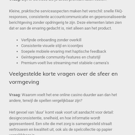
Kleine, praktische serviceaspecten maken het verschil: snelle FAQ-
responses, consistente accountcommunicatie en gepersonaliseerde
berichtgeving zonder opdringerig te zijn. Deze elementen laten zien
dat er aan de ervaring gedacht is, niet alleen aan het product.
Verfijnde onboarding zonder overkill
Consistente visuele stijl en icoontjes
Soepele mobiele ervaring met haptische feedback
Geïntegreerde community-features en chatstijl
Premium-voelt live streaming met stabiele camera’s
Veelgestelde korte vragen over de sfeer en
vormgeving
Vraag:
Waarom voelt het ene online casino duurder aan dan het
andere, terwijl de spellen vergelijkbaar zijn?
Het gevoel van ‘duur’ komt vaak voort uit aandacht voor detail:
designconsistentie, snelheid, en hoe informatie wordt
gepresenteerd. Een site die met zorg is samengesteld straalt
vertrouwen en kwaliteit uit, ook als de spelcollectie op papier