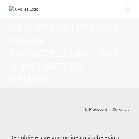
DE SUBTIELE LUXE VAN
ONLINE
CASINOBELEVING: WAT
JE NIET METEEN
OPMERKT
Précédent
Suivant
De subtiele luxe van online casinobeleving: