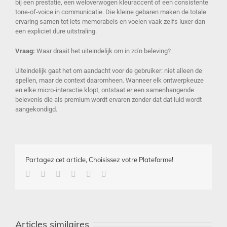
bij een prestatie, een weloverwogen kleuraccent of een consistente
tone-of-voice in communicatie. Die kleine gebaren maken de totale
ervaring samen tot iets memorabels en voelen vaak zelfs luxer dan
een expliciet dure uitstraling.
Vraag:
Waar draait het uiteindelijk om in zo’n beleving?
Uiteindelijk gaat het om aandacht voor de gebruiker: niet alleen de
spellen, maar de context daaromheen. Wanneer elk ontwerpkeuze
en elke micro-interactie klopt, ontstaat er een samenhangende
belevenis die als premium wordt ervaren zonder dat dat luid wordt
aangekondigd.
Partagez cet article, Choisissez votre Plateforme!
Facebook
Twitter
Linkedin
Google+
Pinterest
Email
Articles similaires