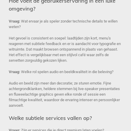
Hoe voelt de gebruikerservaring in een luxe
omgeving?
Vraag:
Wat ervaar je als speler zonder technische details te willen
weten?
Het gevoel is consistent en soepel: laadtijden zijn kort, menu’s
reageren met subtiele feedback en er is aandacht voor typografie en
witruimte. Dat maakt browsen ontspannend in plaats van gehaast.
Het effect is vergelijkbaar met een stijlvol café waar zelfs de
servetten zorgvuldig gekozen lijken.
Vraag:
Welke rol spelen audio en beeldkwaliteit in die beleving?
Audio en beeld zijn meer dan decoratie; ze sturen emotie. Fijne
achtergrondklanken, heldere stemmen bij live-speaker presentaties
en fluweelachtige graphics geven elke ronde of sessie een
filmachtige kwaliteit, waardoor de ervaring intenser en persoonlijker
aanvoelt.
Welke subtiele services vallen op?
Vraag:
Zijn er services die je direct premium laten voelen?