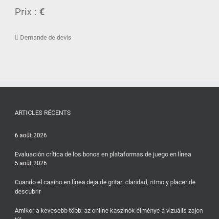
Prix :
€
Demande de devis
ARTICLES RÉCENTS
6 août 2026
Evaluación crítica de los bonos en plataformas de juego en línea
5 août 2026
Cuando el casino en línea deja de gritar: claridad, ritmo y placer de
descubrir
Amikor a kevesebb több: az online kaszinók élménye a vizuális zajon