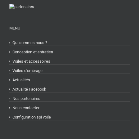
MENU
Qui sommes nous ?
Conception et entretien
Voiles et accessoires
Voiles d’ombrage
Actualités
Actualité Facebook
Nos partenaires
Nous contacter
Configuration spi voile