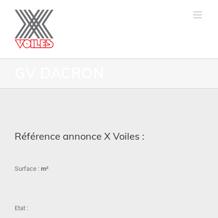
GV DACRON
Référence annonce X Voiles :
Surface :
m²
Etat :