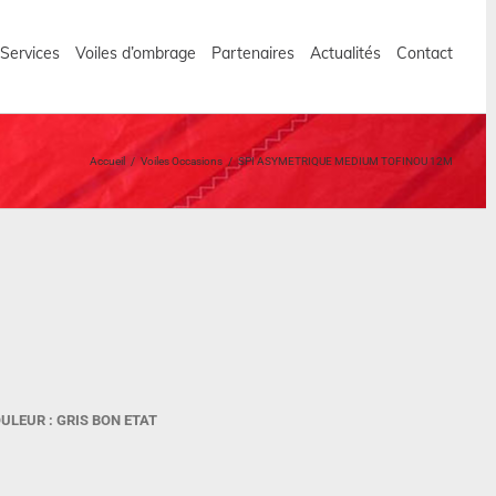
 Services
Voiles d’ombrage
Partenaires
Actualités
Contact
Accueil
/
Voiles Occasions
/
SPI ASYMETRIQUE MEDIUM TOFINOU 12M
ULEUR : GRIS BON ETAT