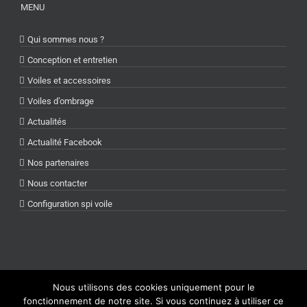
MENU
Qui sommes nous ?
Conception et entretien
Voiles et accessoires
Voiles d’ombrage
Actualités
Actualité Facebook
Nos partenaires
Nous contacter
Configuration spi voile
Nous utilisons des cookies uniquement pour le
Copyright X Voiles La Baule | Tous droits réservés |
Mentions légales
|
fonctionnement de notre site. Si vous continuez à utiliser ce
Réalisation et conception PCNET Informatique La Baule