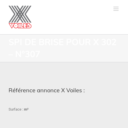
SPI DE BRISE POUR X 302
– N°307
Référence annonce X Voiles :
Surface :
m²