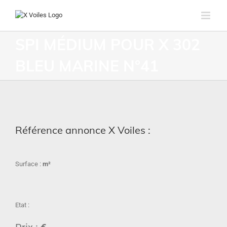
SPI MÉDIUM POUR X 302
BLEU MARINE N°41
Référence annonce X Voiles :
Surface :
m²
Etat :