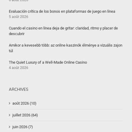
6 août 2026
Evaluación crítica de los bonos en plataformas de juego en línea
5 août 2026
Cuando el casino en línea deja de gritar: claridad, ritmo y placer de
descubrir
Amikor a kevesebb több: az online kaszinók élménye a vizuális zajon
túl
The Quiet Luxury of a Well-Made Online Casino
4 août 2026
ARCHIVES
août 2026 (10)
juillet 2026 (64)
juin 2026 (7)