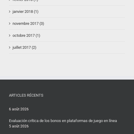
janvier 2018 (1)
novembre 2017 (3)
octobre 2017 (1)
juillet 2017 (2)
ARTICLES RÉCENTS
6 août 2026
Evaluación crítica de los bonos en plataformas de juego en línea
5 août 2026