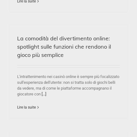
Lire la suite
La comodità del divertimento online:
spotlight sulle funzioni che rendono il
gioco più semplice
L'intrattenimento nei casinò online è sempre più focalizzato
sull'esperienza dell'utente: non si tratta solo di giochi belli
da vedere, ma di come le piattaforme accompagnano il
giocatore con
[...]
Lire la suite