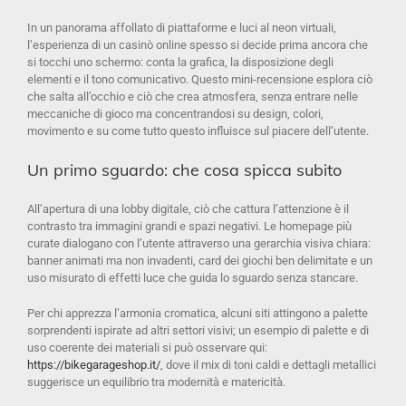
In un panorama affollato di piattaforme e luci al neon virtuali,
l’esperienza di un casinò online spesso si decide prima ancora che
si tocchi uno schermo: conta la grafica, la disposizione degli
elementi e il tono comunicativo. Questo mini-recensione esplora ciò
che salta all’occhio e ciò che crea atmosfera, senza entrare nelle
meccaniche di gioco ma concentrandosi su design, colori,
movimento e su come tutto questo influisce sul piacere dell’utente.
Un primo sguardo: che cosa spicca subito
All’apertura di una lobby digitale, ciò che cattura l’attenzione è il
contrasto tra immagini grandi e spazi negativi. Le homepage più
curate dialogano con l’utente attraverso una gerarchia visiva chiara:
banner animati ma non invadenti, card dei giochi ben delimitate e un
uso misurato di effetti luce che guida lo sguardo senza stancare.
Per chi apprezza l’armonia cromatica, alcuni siti attingono a palette
sorprendenti ispirate ad altri settori visivi; un esempio di palette e di
uso coerente dei materiali si può osservare qui:
https://bikegarageshop.it/
, dove il mix di toni caldi e dettagli metallici
suggerisce un equilibrio tra modernità e matericità.