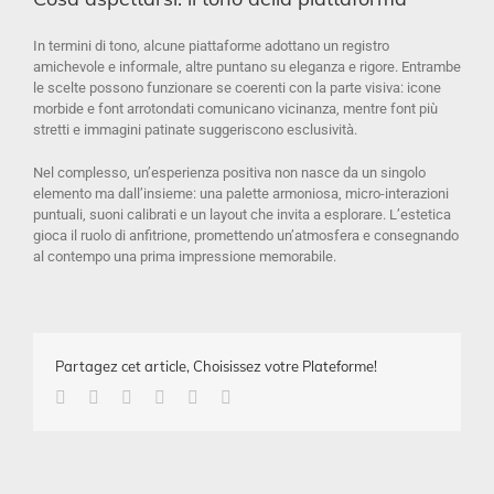
In termini di tono, alcune piattaforme adottano un registro
amichevole e informale, altre puntano su eleganza e rigore. Entrambe
le scelte possono funzionare se coerenti con la parte visiva: icone
morbide e font arrotondati comunicano vicinanza, mentre font più
stretti e immagini patinate suggeriscono esclusività.
Nel complesso, un’esperienza positiva non nasce da un singolo
elemento ma dall’insieme: una palette armoniosa, micro-interazioni
puntuali, suoni calibrati e un layout che invita a esplorare. L’estetica
gioca il ruolo di anfitrione, promettendo un’atmosfera e consegnando
al contempo una prima impressione memorabile.
Partagez cet article, Choisissez votre Plateforme!
Facebook
Twitter
Linkedin
Google+
Pinterest
Email