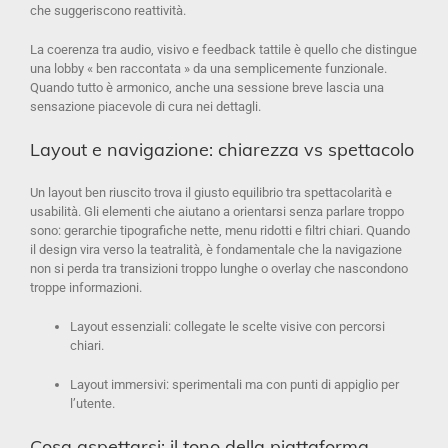
che suggeriscono reattività.
La coerenza tra audio, visivo e feedback tattile è quello che distingue
una lobby « ben raccontata » da una semplicemente funzionale.
Quando tutto è armonico, anche una sessione breve lascia una
sensazione piacevole di cura nei dettagli.
Layout e navigazione: chiarezza vs spettacolo
Un layout ben riuscito trova il giusto equilibrio tra spettacolarità e
usabilità. Gli elementi che aiutano a orientarsi senza parlare troppo
sono: gerarchie tipografiche nette, menu ridotti e filtri chiari. Quando
il design vira verso la teatralità, è fondamentale che la navigazione
non si perda tra transizioni troppo lunghe o overlay che nascondono
troppe informazioni.
Layout essenziali: collegate le scelte visive con percorsi
chiari.
Layout immersivi: sperimentali ma con punti di appiglio per
l’utente.
Cosa aspettarsi: il tono della piattaforma