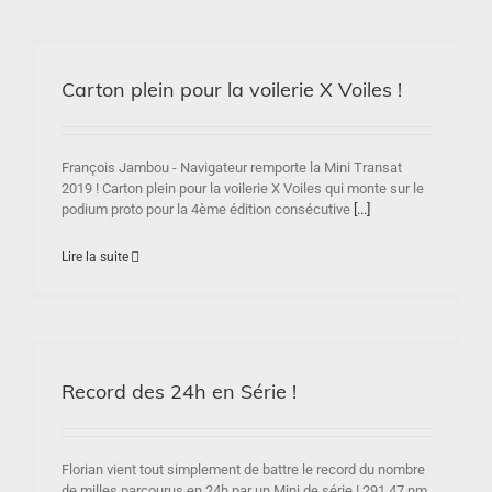
Carton plein pour la voilerie X Voiles !
François Jambou - Navigateur remporte la Mini Transat
2019 ! Carton plein pour la voilerie X Voiles qui monte sur le
podium proto pour la 4ème édition consécutive
[...]
Lire la suite
Record des 24h en Série !
Florian vient tout simplement de battre le record du nombre
de milles parcourus en 24h par un Mini de série ! 291,47 nm